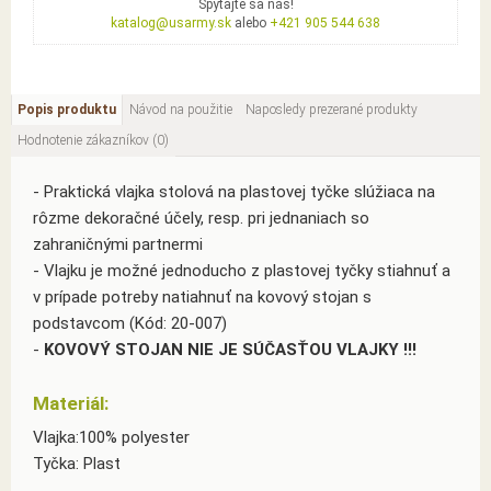
Spýtajte sa nás!
katalog@usarmy.sk
alebo
+421 905 544 638
Popis produktu
Návod na použitie
Naposledy prezerané produkty
Hodnotenie zákazníkov (0)
- Praktická vlajka stolová na plastovej tyčke slúžiaca na
rôzme dekoračné účely, resp. pri jednaniach so
zahraničnými partnermi
- Vlajku je možné jednoducho z plastovej tyčky stiahnuť a
v prípade potreby natiahnuť na kovový stojan s
podstavcom (Kód: 20-007)
-
KOVOVÝ STOJAN NIE JE SÚČASŤOU VLAJKY !!!
Materiál:
Vlajka:100% polyester
Tyčka: Plast