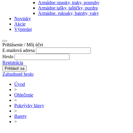
Armádne opasky, traky, popruhy
Armádne tašky, taštičky, puzdra
Armádne. ruksaky, batohy, vaky
Novinky
Akcie
Výpredaj
Prihlásenie / Môj účet
E-mailová adresa
Heslo
Registrácia
Zabudnuté heslo
Úvod
>
Oblečenie
>
Pokrývky hlavy
>
Barety
>