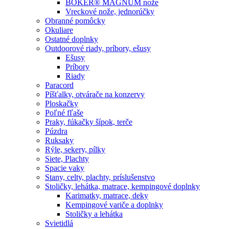
BÖKER® MAGNUM nože
Vreckové nože, jednorúčky
Obranné pomôcky
Okuliare
Ostatné doplnky
Outdoorové riady, príbory, ešusy
Ešusy
Príbory
Riady
Paracord
Píšťalky, otvárače na konzervy
Ploskačky
Poľné fľaše
Praky, fúkačky šípok, terče
Púzdra
Ruksaky
Rýle, sekery, pílky
Siete, Plachty
Spacie vaky
Stany, celty, plachty, príslušenstvo
Stoličky, lehátka, matrace, kempingové doplnky
Karimatky, matrace, deky
Kempingové variče a doplnky
Stoličky a lehátka
Svietidlá