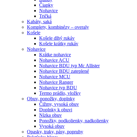
Čiapky
Nohavice
Tričká
Kabáty, saká
Komplety, kombinézy – overaly
Košele
Košele dlhý rukáv
Košele krátky rukáv
Nohavice
Krátke nohavice
Nohavice ACU
Nohavice BDU typ Mc Allister
Nohavice BDU zateplené
Nohavice MCU
Nohavice Ranger
Nohavice typ BDU
Termo prádlo, vložky
Obuv, ponožky, doplnky
Čižmy, vysoká obuv
Doplnky k obuvi
Nízka obuv
Ponožky, podkolienky, nadkolienky
Vysoká obuv
Opasky, traky, pásy, popruhy