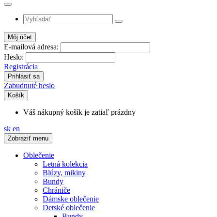
Môj účet
E-mailová adresa:
Heslo:
Registrácia
Zabudnuté heslo
Košík
Váš nákupný košík je zatiaľ prázdny
sk
en
Zobraziť menu
Oblečenie
Letná kolekcia
Blúzy, mikiny
Bundy
Chrániče
Dámske oblečenie
Detské oblečenie
Bundy