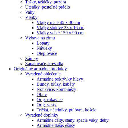
Tašky, taštičky, puzdra
Uteráky, posteľné prádlo
Vaky
Vlajky
Vlajky malé 45 x 30 cm
Vlajky stolové 23 x 16 cm
Vlajky velké 150 x 90 cm
Výbava na zimu
Lopaty
Návleky
Oteplovače
Zámky
Zapalovače, kresadlá
Originálne armádne produkty
Vyradené oblečenie
Armádne pokrývky hlavy
Bundy, blúzy, kabáty
Nohavice, kombinézy
Obuv
Orig. rukavice
Orig. vesty
Tričká, nátelníky, pulóvre, košele
Vyradené doplnky
Armádne celty, stany, spacie vaky, deky
Armádne flaše, ešusy