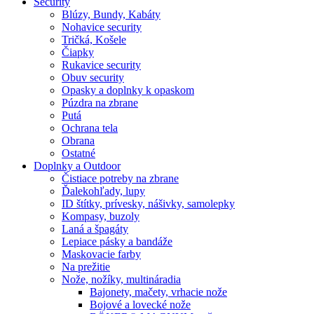
Security
Blúzy, Bundy, Kabáty
Nohavice security
Tričká, Košele
Čiapky
Rukavice security
Obuv security
Opasky a doplnky k opaskom
Púzdra na zbrane
Putá
Ochrana tela
Obrana
Ostatné
Doplnky a Outdoor
Čistiace potreby na zbrane
Ďalekohľady, lupy
ID štítky, prívesky, nášivky, samolepky
Kompasy, buzoly
Laná a špagáty
Lepiace pásky a bandáže
Maskovacie farby
Na prežitie
Nože, nožíky, multináradia
Bajonety, mačety, vrhacie nože
Bojové a lovecké nože