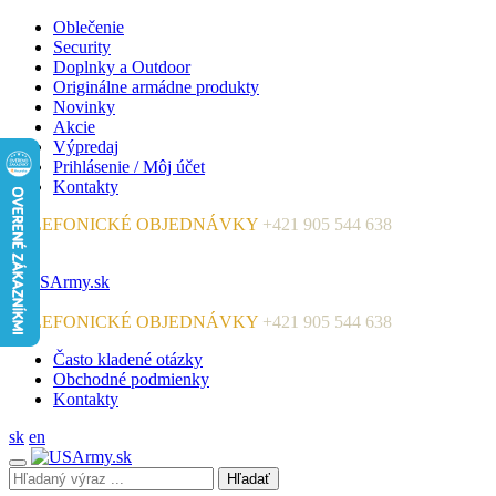
Oblečenie
Security
Doplnky a Outdoor
Originálne armádne produkty
Novinky
Akcie
Výpredaj
Prihlásenie / Môj účet
Kontakty
TELEFONICKÉ OBJEDNÁVKY
+421 905 544 638
TELEFONICKÉ OBJEDNÁVKY
+421 905 544 638
Často kladené otázky
Obchodné podmienky
Kontakty
sk
en
Hľadať