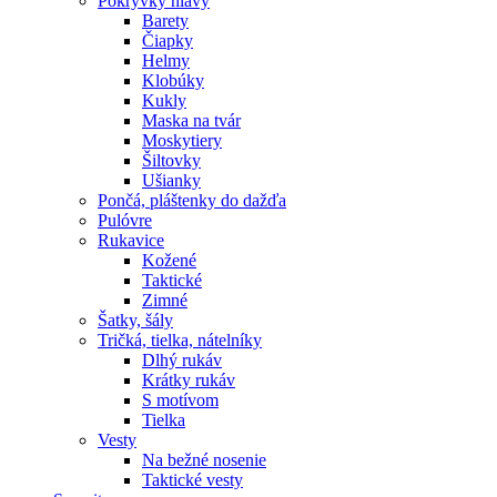
Pokrývky hlavy
Barety
Čiapky
Helmy
Klobúky
Kukly
Maska na tvár
Moskytiery
Šiltovky
Ušianky
Pončá, pláštenky do dažďa
Pulóvre
Rukavice
Kožené
Taktické
Zimné
Šatky, šály
Tričká, tielka, nátelníky
Dlhý rukáv
Krátky rukáv
S motívom
Tielka
Vesty
Na bežné nosenie
Taktické vesty