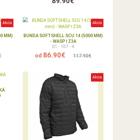
89.90€
Akcia
Akcia
00 MM)
BUNDA SOFTSHELL SCU 14 (5000 MM)
- WASP I Z3A
01 - 107 - 4
86.90€
od
€
117.90€
Akcia
KÁ
D