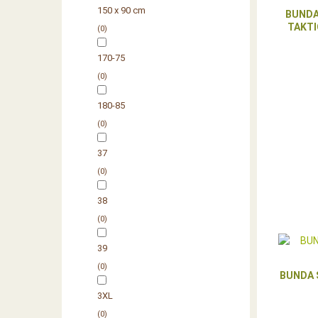
150 x 90 cm
BUNDA
TAKTI
0
170-75
0
180-85
0
37
0
38
0
39
0
BUNDA 
3XL
0