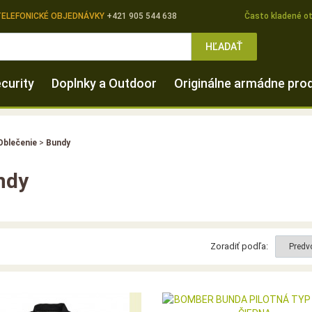
TELEFONICKÉ OBJEDNÁVKY
+421 905 544 638
Často kladené o
HĽADAŤ
curity
Doplnky a Outdoor
Originálne armádne pro
Oblečenie
>
Bundy
ndy
Zoradiť podľa: