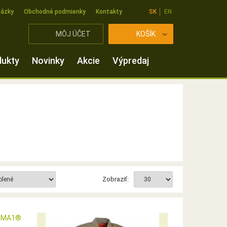
tázky
Obchodné podmienky
Kontakty
SK
EN
MÔJ ÚČET
KOŠÍK
dukty
Novinky
Akcie
Výpredaj
Zobraziť: