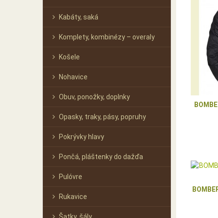
Kabáty, saká
Komplety, kombinézy – overaly
Košele
Nohavice
Obuv, ponožky, doplnky
BOMBE
Opasky, traky, pásy, popruhy
Pokrývky hlavy
Pončá, pláštenky do dažďa
Pulóvre
BOMBER
Rukavice
Šatky, šály