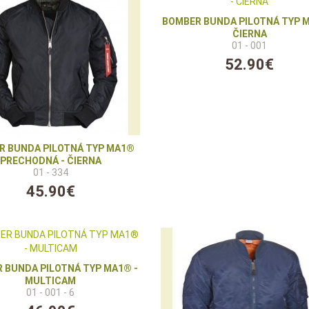
BOMBER BUNDA PILOTNÁ TYP M
ČIERNA
01 - 001
52.90€
R BUNDA PILOTNÁ TYP MA1®
PRECHODNÁ - ČIERNA
01 - 334
45.90€
 BUNDA PILOTNÁ TYP MA1® -
MULTICAM
01 - 001 - 6