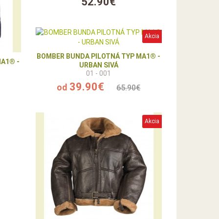
52.90€
Akcia
BOMBER BUNDA PILOTNÁ TYP MA1® -
A1® -
URBAN SIVÁ
01 - 001
39.90€
od
65.90€
Akcia