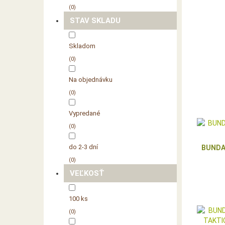
0
STAV SKLADU
Skladom
0
Na objednávku
0
Vypredané
0
do 2-3 dní
BUNDA
0
VEĽKOSŤ
100 ks
0