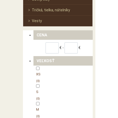
Tričká, tielka, nátelníky
Vesty
CENA
€ -
€
VEĽKOSŤ
XS
0
S
0
M
0