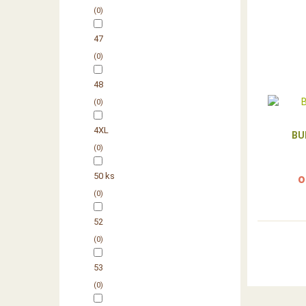
0
47
0
48
0
4XL
BU
0
50 ks
o
0
52
0
53
0