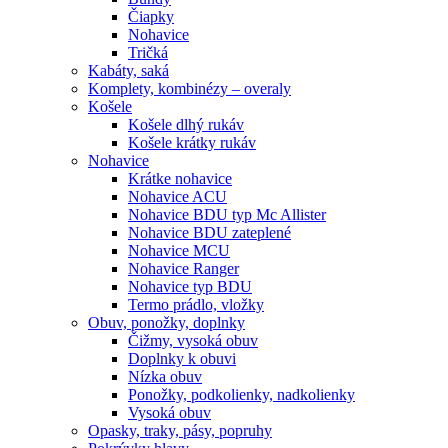
Čiapky
Nohavice
Tričká
Kabáty, saká
Komplety, kombinézy – overaly
Košele
Košele dlhý rukáv
Košele krátky rukáv
Nohavice
Krátke nohavice
Nohavice ACU
Nohavice BDU typ Mc Allister
Nohavice BDU zateplené
Nohavice MCU
Nohavice Ranger
Nohavice typ BDU
Termo prádlo, vložky
Obuv, ponožky, doplnky
Čižmy, vysoká obuv
Doplnky k obuvi
Nízka obuv
Ponožky, podkolienky, nadkolienky
Vysoká obuv
Opasky, traky, pásy, popruhy