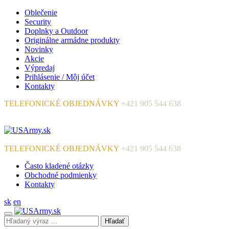
Oblečenie
Security
Doplnky a Outdoor
Originálne armádne produkty
Novinky
Akcie
Výpredaj
Prihlásenie / Môj účet
Kontakty
TELEFONICKÉ OBJEDNÁVKY
+421 905 544 638
TELEFONICKÉ OBJEDNÁVKY
+421 905 544 638
Často kladené otázky
Obchodné podmienky
Kontakty
sk
en
Hľadať