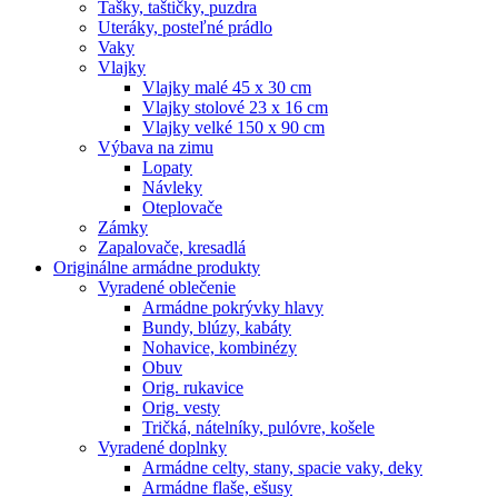
Tašky, taštičky, puzdra
Uteráky, posteľné prádlo
Vaky
Vlajky
Vlajky malé 45 x 30 cm
Vlajky stolové 23 x 16 cm
Vlajky velké 150 x 90 cm
Výbava na zimu
Lopaty
Návleky
Oteplovače
Zámky
Zapalovače, kresadlá
Originálne armádne produkty
Vyradené oblečenie
Armádne pokrývky hlavy
Bundy, blúzy, kabáty
Nohavice, kombinézy
Obuv
Orig. rukavice
Orig. vesty
Tričká, nátelníky, pulóvre, košele
Vyradené doplnky
Armádne celty, stany, spacie vaky, deky
Armádne flaše, ešusy