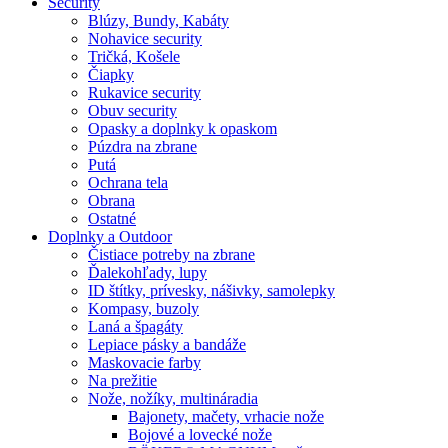
Security
Blúzy, Bundy, Kabáty
Nohavice security
Tričká, Košele
Čiapky
Rukavice security
Obuv security
Opasky a doplnky k opaskom
Púzdra na zbrane
Putá
Ochrana tela
Obrana
Ostatné
Doplnky a Outdoor
Čistiace potreby na zbrane
Ďalekohľady, lupy
ID štítky, prívesky, nášivky, samolepky
Kompasy, buzoly
Laná a špagáty
Lepiace pásky a bandáže
Maskovacie farby
Na prežitie
Nože, nožíky, multináradia
Bajonety, mačety, vrhacie nože
Bojové a lovecké nože