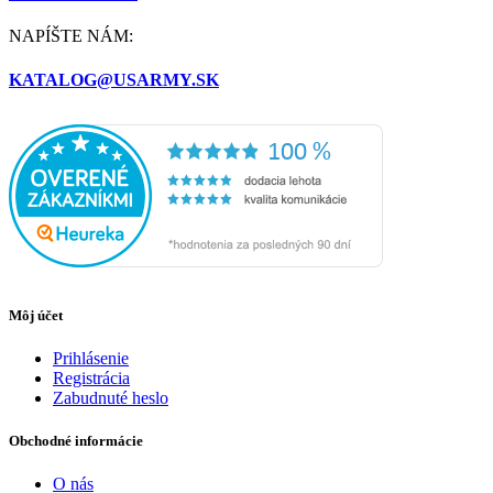
NAPÍŠTE NÁM:
KATALOG@USARMY.SK
Môj účet
Prihlásenie
Registrácia
Zabudnuté heslo
Obchodné informácie
O nás