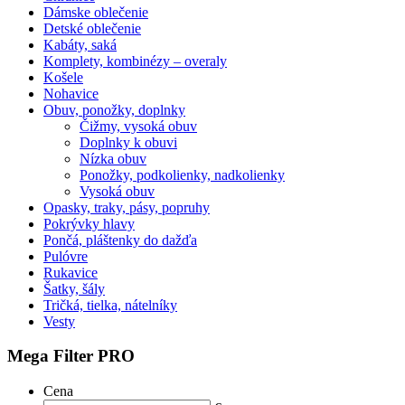
Dámske oblečenie
Detské oblečenie
Kabáty, saká
Komplety, kombinézy – overaly
Košele
Nohavice
Obuv, ponožky, doplnky
Čižmy, vysoká obuv
Doplnky k obuvi
Nízka obuv
Ponožky, podkolienky, nadkolienky
Vysoká obuv
Opasky, traky, pásy, popruhy
Pokrývky hlavy
Pončá, pláštenky do dažďa
Pulóvre
Rukavice
Šatky, šály
Tričká, tielka, nátelníky
Vesty
Mega Filter PRO
Cena