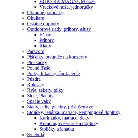
BÖKER® MAGNUM nože
Vreckové nože, jednorúčky
Obranné pomôcky
Okuliare
Ostatné doplnky
Outdoorové riady, príbory, ešusy
Ešusy
Príbory
Riady
Paracord
Píšťalky, otvárače na konzervy
Ploskačky
Poľné fľaše
Praky, fúkačky šípok, terče
Púzdra
Ruksaky
Rýle, sekery, pílky
Siete, Plachty
Spacie vaky
Stany, celty, plachty, príslušenstvo
Stoličky, lehátka, matrace, kempingové doplnky
Karimatky, matrace, deky
Kempingové variče a doplnky
Stoličky a lehátka
Svietidlá