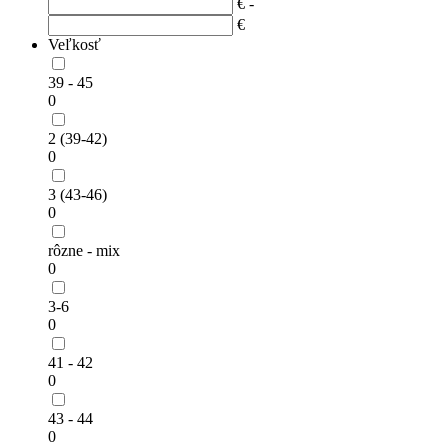
€ -
€
Veľkosť
39 - 45
0
2 (39-42)
0
3 (43-46)
0
rôzne - mix
0
3-6
0
41 - 42
0
43 - 44
0