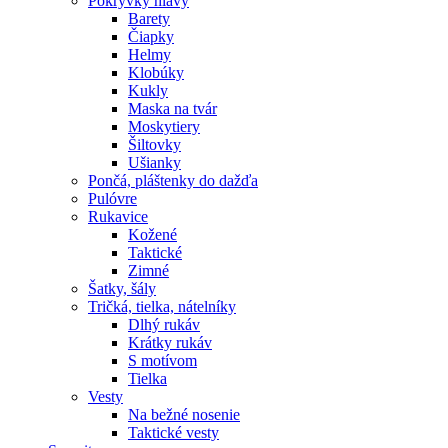
Pokrývky hlavy
Barety
Čiapky
Helmy
Klobúky
Kukly
Maska na tvár
Moskytiery
Šiltovky
Ušianky
Pončá, pláštenky do dažďa
Pulóvre
Rukavice
Kožené
Taktické
Zimné
Šatky, šály
Tričká, tielka, nátelníky
Dlhý rukáv
Krátky rukáv
S motívom
Tielka
Vesty
Na bežné nosenie
Taktické vesty