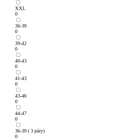
XXL
0
36-39
0
39-42
0
40-43
0
41-43
0
43-46
0
44-47
0
36-39 ( 3 páry)
0