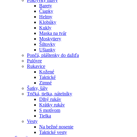
Pokrývky hlavy
Barety
Čiapky
Helmy
Klobúky
Kukly
Maska na tvár
Moskytiery
Šiltovky
Ušianky
Pončá, pláštenky do dažďa
Pulóvre
Rukavice
Kožené
Taktické
Zimné
Šatky, šály
Tričká, tielka, nátelníky
Dlhý rukáv
Krátky rukáv
S motívom
Tielka
Vesty
Na bežné nosenie
Taktické vesty