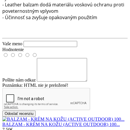
- Leather balzam dodá materiálu voskovú ochranu proti
poveternostným vplyvom
- Účinnosť sa zvyšuje opakovaným použitím
Vaše meno
Hodnotenie
Pošlite nám odkaz
Poznámka:
HTML nie je preložené!
Odoslať recenziu
BALZAM - KRÉM NA KOŽU (ACTIVE OUTDOOR) 100...
7.50€