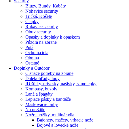
Security
Blúzy, Bundy, Kabáty
Nohavice security
Tričká, Košele
Čiapky
Rukavice security
Obuv security
Opasky a doplnky k opaskom
Púzdra na zbrane
Putá
Ochrana tela
Obrana
Ostatné
Doplnky a Outdoor
Čistiace potreby na zbrane
Ďalekohľady, lupy
ID štítky, prívesky, nášivky, samolepky
Kompasy, buzoly
Laná a špagáty
Lepiace pásky a bandáže
Maskovacie farby
Na prežitie
Nože, nožíky, multináradia
Bajonety, mačety, vrhacie nože
Bojové a lovecké nože