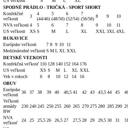
US veľkosti
S
M
L
XL
SPODNÉ PRÁDLO - TRIČKÁ - SPORT SHORT
Konfekčné
4
5
6
7
3
8
9
10
veľkosti
(44/46)
(48/50)
(52/54)
(56/58)
NVA veľkosti
4
5
6
7
8
9
10
11
US veľkosti
XS
S
M
L
XL
XXL
3XL
4XL
RUKAVICE
Európske veľkosti
7
8
9
10
11
Medzinárodné veľkosti
S
M
L
XL
XXL
DETSKÉ VEĽKOSTI
Konfekčná veľkosť
116
128
140
152
164
176
US veľkosti
XS
S
M
L
XL
XXL
Vek v rokoch
6
8
10
12
14
16
OBUV
Európske
36
37
38
39
40
40,5
41
42
43
43,5
44
45
4
veľkosti
Veľkosti
armády
230
240
245
250
255
260
265
270
275
280
285
290
2
BW
NVA
24
25
25,5
26
26,5
27
27,5
28
29
29,5
30
31
3
veľkosť