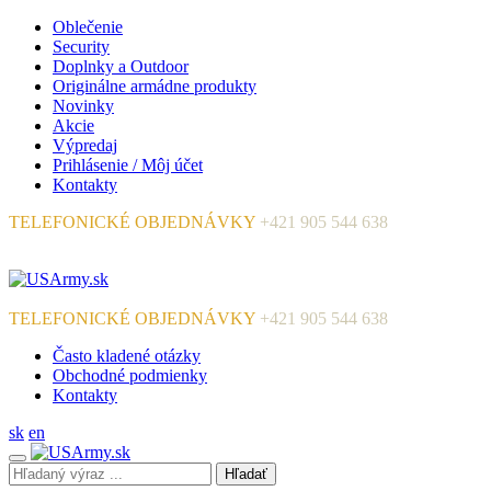
Oblečenie
Security
Doplnky a Outdoor
Originálne armádne produkty
Novinky
Akcie
Výpredaj
Prihlásenie / Môj účet
Kontakty
TELEFONICKÉ OBJEDNÁVKY
+421 905 544 638
TELEFONICKÉ OBJEDNÁVKY
+421 905 544 638
Často kladené otázky
Obchodné podmienky
Kontakty
sk
en
Hľadať