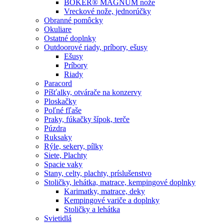
BÖKER® MAGNUM nože
Vreckové nože, jednorúčky
Obranné pomôcky
Okuliare
Ostatné doplnky
Outdoorové riady, príbory, ešusy
Ešusy
Príbory
Riady
Paracord
Píšťalky, otvárače na konzervy
Ploskačky
Poľné fľaše
Praky, fúkačky šípok, terče
Púzdra
Ruksaky
Rýle, sekery, pílky
Siete, Plachty
Spacie vaky
Stany, celty, plachty, príslušenstvo
Stoličky, lehátka, matrace, kempingové doplnky
Karimatky, matrace, deky
Kempingové variče a doplnky
Stoličky a lehátka
Svietidlá