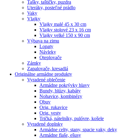
Tašky, taštičky, puzdra
Uteráky, posteľné prádlo
Vaky
Vlajky
Vlajky malé 45 x 30 cm
Vlajky stolové 23 x 16 cm
Vlajky velké 150 x 90 cm
Výbava na zimu
Lopaty
Návleky
Oteplovače
Zámky
Zapalovače, kresadlá
Originálne armádne produkty
Vyradené oblečenie
Armádne pokrývky hlavy
Bundy, blúzy, kabáty
Nohavice, kombinézy
Obuv
Orig. rukavice
Orig. vesty
Tričká, nátelníky, pulóvre, košele
Vyradené doplnky
Armádne celty, stany, spacie vaky, deky
Armádne flaše, ešusy