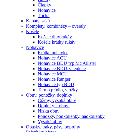
Čiapky
Nohavice
Tričká
Kabáty, saká
Komplety, kombinézy – overaly
Košele
Košele dlhý rukáv
Košele krátky rukáv
Nohavice
Krátke nohavice
Nohavice ACU
Nohavice BDU typ Mc Allister
Nohavice BDU zateplené
Nohavice MCU
Nohavice Ranger
Nohavice typ BDU
Termo prádlo, vložky
Obuv, ponožky, doplnky
Čižmy, vysoká obuv
Doplnky k obuvi
Nízka obuv
Ponožky, podkolienky, nadkolienky
Vysoká obuv
Opasky, traky, pásy, popruhy