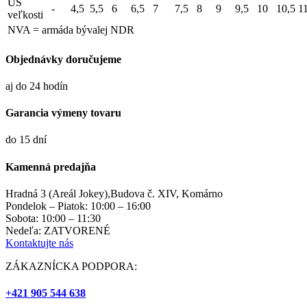
US
-
4,5
5,5
6
6,5
7
7,5
8
9
9,5
10
10,5
1
veľkosti
NVA = armáda bývalej NDR
Objednávky doručujeme
aj do 24 hodín
Garancia výmeny tovaru
do 15 dní
Kamenná predajňa
Hradná 3 (Areál Jokey),Budova č. XIV, Komárno
Pondelok – Piatok: 10:00 – 16:00
Sobota: 10:00 – 11:30
Nedeľa: ZATVORENÉ
Kontaktujte nás
ZÁKAZNÍCKA PODPORA:
+421 905 544 638