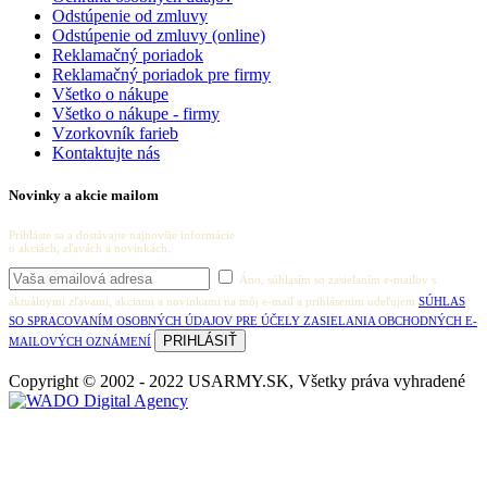
Odstúpenie od zmluvy
Odstúpenie od zmluvy (online)
Reklamačný poriadok
Reklamačný poriadok pre firmy
Všetko o nákupe
Všetko o nákupe - firmy
Vzorkovník farieb
Kontaktujte nás
Novinky a akcie mailom
Prihláste sa a dostávajte najnovšie informácie
o akciách, zľavách a novinkách.
Áno, súhlasím so zasielaním e-mailov s
aktuálnymi zľavami, akciami a novinkami na môj e-mail a prihlásením udeľujem
SÚHLAS
SO SPRACOVANÍM OSOBNÝCH ÚDAJOV PRE ÚČELY ZASIELANIA OBCHODNÝCH E-
MAILOVÝCH OZNÁMENÍ
Copyright © 2002 - 2022 USARMY.SK, Všetky práva vyhradené