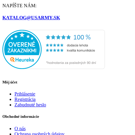
NAPÍŠTE NÁM:
KATALOG@USARMY.SK
Môj účet
Prihlásenie
Registrácia
Zabudnuté heslo
Obchodné informácie
O nás
Ochrana osobných údajov