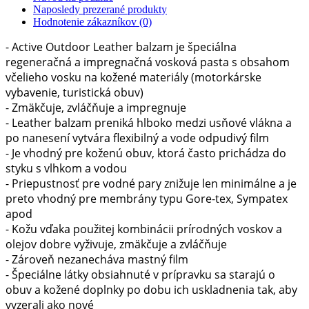
Naposledy prezerané produkty
Hodnotenie zákazníkov (0)
- Active Outdoor Leather balzam je špeciálna
regeneračná a impregnačná vosková pasta s obsahom
včelieho vosku na kožené materiály (motorkárske
vybavenie, turistická obuv)
- Zmäkčuje, zvláčňuje a impregnuje
- Leather balzam preniká hlboko medzi usňové vlákna a
po nanesení vytvára flexibilný a vode odpudivý film
- Je vhodný pre koženú obuv, ktorá často prichádza do
styku s vlhkom a vodou
- Priepustnosť pre vodné pary znižuje len minimálne a je
preto vhodný pre membrány typu Gore-tex, Sympatex
apod
- Kožu vďaka použitej kombinácii prírodných voskov a
olejov dobre vyživuje, zmäkčuje a zvláčňuje
- Zároveň nezanecháva mastný film
- Špeciálne látky obsiahnuté v prípravku sa starajú o
obuv a kožené doplnky po dobu ich uskladnenia tak, aby
vyzerali ako nové