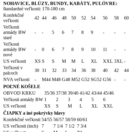
NOHAVICE, BLÚZY, BUNDY, KABÁTY, PULÓVRE:
štandardné veľkosti: 170-180 cm
Konfekčné
42
44
46
48
50
52
54
56
58
60
veľkosti
Veľkosti
armády BW
-
-
5
6
7
8
9
-
-
-
staré
Veľkosti
armády BW
-
0
6
7
8
9
10
11
-
-
nové
US veľkosti
XS
S
S
M
M
L
XL
XXL
3XL
-
Veľkosti v
30
31
32
33
34
36
38
40
42
44
palcoch
NVA veľkosti
-
M44
M48
G48
M52
G52
SG52
G56
-
-
POĽNÉ KOŠELE
OBVOD KRKU
35/36
37/38
39/40
41/42
43/44
45/46
Veľkosti armády BW
1
2
3
4
5
6
US veľkosti
XS
S
M
L
XL
XXL
ČIAPKY a iné pokrývky hlavy
Konfekčné veľkosti
54/55
56/57
58/59
60/61
US veľkosti (inch)
7
7 1/4
7 1/2
7 3/4