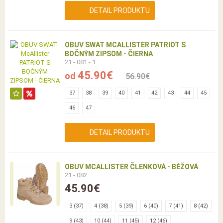
DETAIL PRODUKTU
OBUV SWAT MCALLISTER PATRIOT S
BOČNÝM ZIPSOM - ČIERNA
21 - 081 - 1
45.90€
od
56.90€
37
38
39
40
41
42
43
44
45
46
47
DETAIL PRODUKTU
OBUV MCALLISTER ČLENKOVÁ - BÉŽOVÁ
21 - 082
45.90€
3 (37)
4 (38)
5 (39)
6 (40)
7 (41)
8 (42)
9 (43)
10 (44)
11 (45)
12 (46)