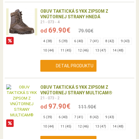
OBUV TAKTICKÁ S YKK ZIPSOM Z
VNÚTORNEJ STRANY HNEDÁ
21 - 073 - 4
69.90€
od
79.90€
4 (38)
5 (39)
6 (40)
7 (41)
8 (42)
9 (43)
10 (44)
11 (45)
12 (46)
13 (47)
14 (48)
DETAIL PRODUKTU
OBUV TAKTICKÁ S YKK ZIPSOM Z
VNÚTORNEJ STRANY MULTICAM®
21 - 073 - 2
97.90€
od
111.90€
5 (39)
6 (40)
7 (41)
8 (42)
9 (43)
10 (44)
11 (45)
12 (46)
13 (47)
14 (48)