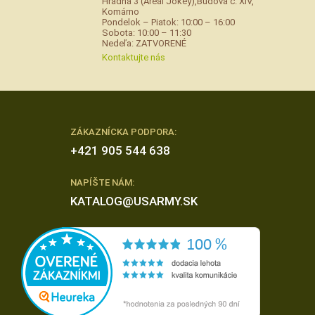
Hradná 3 (Areál Jokey),Budova č. XIV,
Komárno
Pondelok – Piatok: 10:00 – 16:00
Sobota: 10:00 – 11:30
Nedeľa: ZATVORENÉ
Kontaktujte nás
ZÁKAZNÍCKA PODPORA:
+421 905 544 638
NAPÍŠTE NÁM:
KATALOG@USARMY.SK