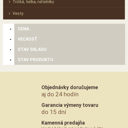
Tričká, tielka, nátelníky
Vesty
CENA
VEĽKOSŤ
STAV SKLADU
STAV PRODUKTU
Objednávky doručujeme
aj do 24 hodín
Garancia výmeny tovaru
do 15 dní
Kamenná predajňa