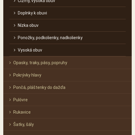
Čižmy, vysoká obuv
Doplnky k obuvi
Nízka obuv
Ponožky, podkolienky, nadkolienky
Vysoká obuv
Opasky, traky, pásy, popruhy
Pokrývky hlavy
Pončá, pláštenky do dažďa
Pulóvre
Rukavice
Šatky, šály