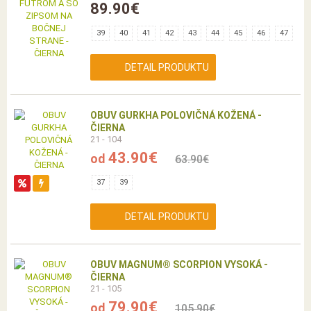
89.90€
39
40
41
42
43
44
45
46
47
DETAIL PRODUKTU
OBUV GURKHA POLOVIČNÁ KOŽENÁ -
ČIERNA
21 - 104
43.90€
od
63.90€
37
39
DETAIL PRODUKTU
OBUV MAGNUM® SCORPION VYSOKÁ -
ČIERNA
21 - 105
79.90€
od
105.90€