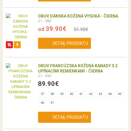
OBUV DÁNSKA KOŽENÁ VYSOKÁ - ČIERNA
21 - 086
39.90€
od
51.90€
DETAIL PRODUKTU
OBUV FRANCÚZSKA KOŽENÁ KANADY S 2
UPÍNACÍMI REMIENKAMI - ČIERNA
21 - 090
89.90€
37
38
39
40
41
42
43
44
45
46
47
DETAIL PRODUKTU