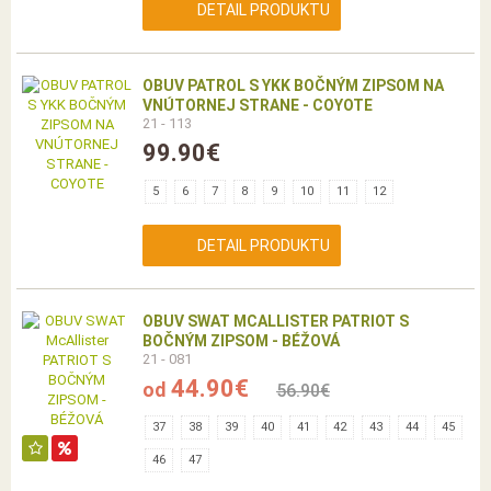
DETAIL PRODUKTU
OBUV PATROL S YKK BOČNÝM ZIPSOM NA
VNÚTORNEJ STRANE - COYOTE
21 - 113
99.90€
5
6
7
8
9
10
11
12
DETAIL PRODUKTU
OBUV SWAT MCALLISTER PATRIOT S
BOČNÝM ZIPSOM - BÉŽOVÁ
21 - 081
44.90€
od
56.90€
37
38
39
40
41
42
43
44
45
46
47