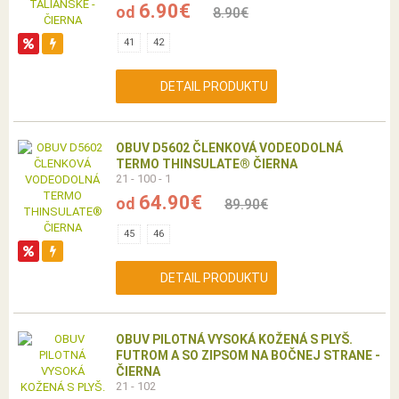
6.90€
od
8.90€
41
42
DETAIL PRODUKTU
OBUV D5602 ČLENKOVÁ VODEODOLNÁ
TERMO THINSULATE® ČIERNA
21 - 100 - 1
64.90€
od
89.90€
45
46
DETAIL PRODUKTU
OBUV PILOTNÁ VYSOKÁ KOŽENÁ S PLYŠ.
FUTROM A SO ZIPSOM NA BOČNEJ STRANE -
ČIERNA
21 - 102