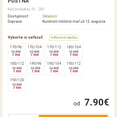
PÚŠTNA
Kód produktu: 01 - 281
Dostupnosť:
Skladom
Doprava:
Kuriérom môžete mať už 12. augusta
Vyberte si veľkosť:
Veľkostná tabuľka
170/96
170/104
170/112
180/104
12.50€
12.50€
12.50€
12.50€
7.90€
7.90€
7.90€
7.90€
180/112
190/96
190/104
190/112
12.50€
12.50€
12.50€
12.50€
7.90€
7.90€
7.90€
7.90€
190/120
12.50€
7.90€
7.90€
od