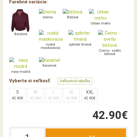
Farebné variácie:
čierna
Béžová
Urban metro
Bordová
ruská
splinter tmavá
maskovacia
Čierno - svetlo
béžová
Karamel
navy modrá
Vyberte si veľkosť:
Veľkostná tabuľka
S
M
L
XL
XXL
42.90€
42.90€
42.90€
42.90€
42.90€
42.90€