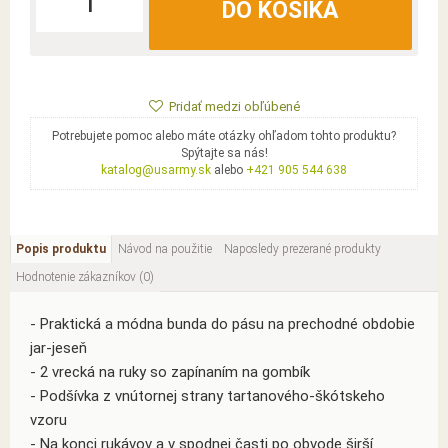
DO KOŠÍKA
Pridať medzi obľúbené
Potrebujete pomoc alebo máte otázky ohľadom tohto produktu?
Spýtajte sa nás!
katalog@usarmy.sk
alebo
+421 905 544 638
Popis produktu
Návod na použitie
Naposledy prezerané produkty
Hodnotenie zákazníkov (0)
- Praktická a módna bunda do pásu na prechodné obdobie
jar-jeseň
- 2 vrecká na ruky so zapínaním na gombík
- Podšívka z vnútornej strany tartanového-škótskeho
vzoru
- Na konci rukávov a v spodnej časti po obvode širší