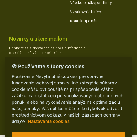
Všetko o nákupe - firmy
Vzorkovník farieb
Kontaktujte nás
Novinky a akcie mailom
Prihláste sa a dostávajte najnovšie informácie
o akciách, zľavách a novinkách.
🍪 Používame súbory cookies
Áno, súhlasím so zasielaním e-mailov s aktuálnymi zľavami,
Používame Nevyhnutné cookies pre správne
akciami a novinkami na môj e-mail a prihlásením udeľujem
SÚHLAS SO
fungovanie webovej stránky. Iné kategórie súborov
SPRACOVANÍM OSOBNÝCH ÚDAJOV PRE ÚČELY ZASIELANIA
cookie môžu byť použité na prispôsobenie vášho
OBCHODNÝCH E-MAILOVÝCH OZNÁMENÍ
zážitku, na distribúciu personalizovaných obchodných
ponúk, alebo na vykonávanie analýz na optimalizáciu
našej ponuky. Váš súhlas môžete kedykoľvek odvolať
prostredníctvom odkazu v našich zásadách ochrany
údajov.
Nastavenia cookies