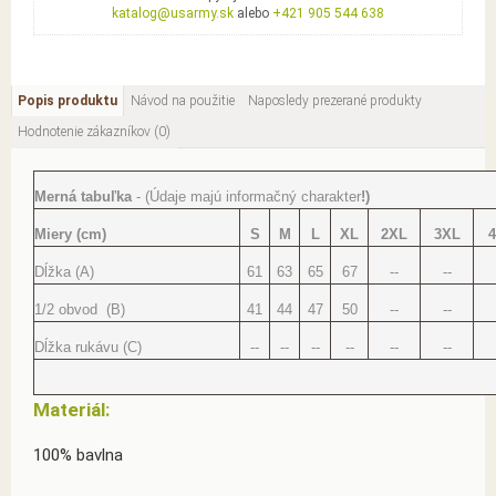
katalog@usarmy.sk
alebo
+421 905 544 638
Popis produktu
Návod na použitie
Naposledy prezerané produkty
Hodnotenie zákazníkov (0)
Merná tabuľka
- (Údaje majú informačný charakter
!)
Miery (cm)
S
M
L
XL
2XL
3XL
Dĺžka (A)
61
63
65
67
--
--
1/2 obvod (B)
41
44
47
50
--
--
Dĺžka rukávu (C)
--
--
--
--
--
--
Materiál:
100% bavlna