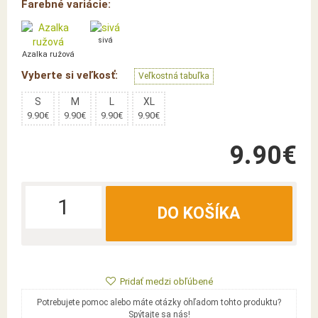
Farebné variácie:
sivá
Azalka ružová
Vyberte si veľkosť:
Veľkostná tabuľka
S
M
L
XL
9.90€
9.90€
9.90€
9.90€
9.90€
DO KOŠÍKA
Pridať medzi obľúbené
Potrebujete pomoc alebo máte otázky ohľadom tohto produktu?
Spýtajte sa nás!