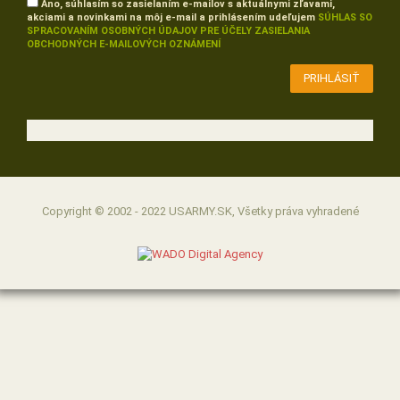
Áno, súhlasím so zasielaním e-mailov s aktuálnymi zľavami,
akciami a novinkami na môj e-mail a prihlásením udeľujem
SÚHLAS SO
SPRACOVANÍM OSOBNÝCH ÚDAJOV PRE ÚČELY ZASIELANIA
OBCHODNÝCH E-MAILOVÝCH OZNÁMENÍ
Copyright © 2002 - 2022 USARMY.SK, Všetky práva vyhradené