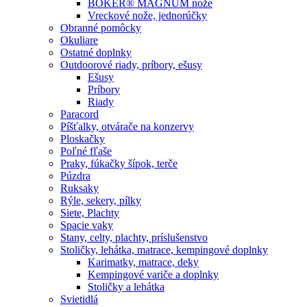
BÖKER® MAGNUM nože
Vreckové nože, jednorúčky
Obranné pomôcky
Okuliare
Ostatné doplnky
Outdoorové riady, príbory, ešusy
Ešusy
Príbory
Riady
Paracord
Píšťalky, otvárače na konzervy
Ploskačky
Poľné fľaše
Praky, fúkačky šípok, terče
Púzdra
Ruksaky
Rýle, sekery, pílky
Siete, Plachty
Spacie vaky
Stany, celty, plachty, príslušenstvo
Stoličky, lehátka, matrace, kempingové doplnky
Karimatky, matrace, deky
Kempingové variče a doplnky
Stoličky a lehátka
Svietidlá