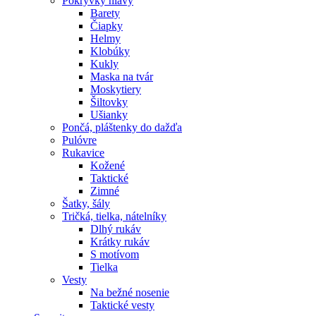
Pokrývky hlavy
Barety
Čiapky
Helmy
Klobúky
Kukly
Maska na tvár
Moskytiery
Šiltovky
Ušianky
Pončá, pláštenky do dažďa
Pulóvre
Rukavice
Kožené
Taktické
Zimné
Šatky, šály
Tričká, tielka, nátelníky
Dlhý rukáv
Krátky rukáv
S motívom
Tielka
Vesty
Na bežné nosenie
Taktické vesty