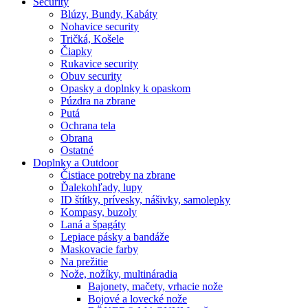
Security
Blúzy, Bundy, Kabáty
Nohavice security
Tričká, Košele
Čiapky
Rukavice security
Obuv security
Opasky a doplnky k opaskom
Púzdra na zbrane
Putá
Ochrana tela
Obrana
Ostatné
Doplnky a Outdoor
Čistiace potreby na zbrane
Ďalekohľady, lupy
ID štítky, prívesky, nášivky, samolepky
Kompasy, buzoly
Laná a špagáty
Lepiace pásky a bandáže
Maskovacie farby
Na prežitie
Nože, nožíky, multináradia
Bajonety, mačety, vrhacie nože
Bojové a lovecké nože