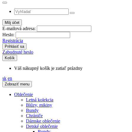
Môj účet
E-mailová adresa:
Heslo:
Registrácia
Zabudnuté heslo
Košík
Váš nákupný košík je zatiaľ prázdny
sk
en
Zobraziť menu
Oblečenie
Letná kolekcia
Blúzy, mikiny
Bundy
Chrániče
Dámske oblečenie
Detské oblečenie
Bundy