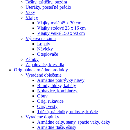
Tašky, taštičky, puzdra
Uteráky, posteľné prádlo
Vaky
Vlajky
Vlajky malé 45 x 30 cm
Vlajky stolové 23 x 16 cm
Vlajky velké 150 x 90 cm
Výbava na zimu
Lopaty
Návleky
Oteplovače
Zámky
Zapalovače, kresadlá
Originálne armádne produkty
Vyradené oblečenie
Armádne pokrývky hlavy
Bundy, blúzy, kabáty
Nohavice, kombinézy
Obuv
Orig. rukavice
Orig. vesty
Tričká, nátelníky, pulóvre, košele
Vyradené doplnky
Armádne celty, stany, spacie vaky, deky
Armádne flaše, ešusy