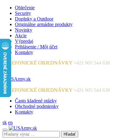
Oblečenie
Security
Doplnky a Outdoor
Originálne armádne produkty
Novinky
Akcie
Výpredaj
Prihlásenie / Môj účet
Kontakty
TELEFONICKÉ OBJEDNÁVKY
+421 905 544 638
TELEFONICKÉ OBJEDNÁVKY
+421 905 544 638
Často kladené otázky
Obchodné podmienky
Kontakty
sk
en
Hľadať