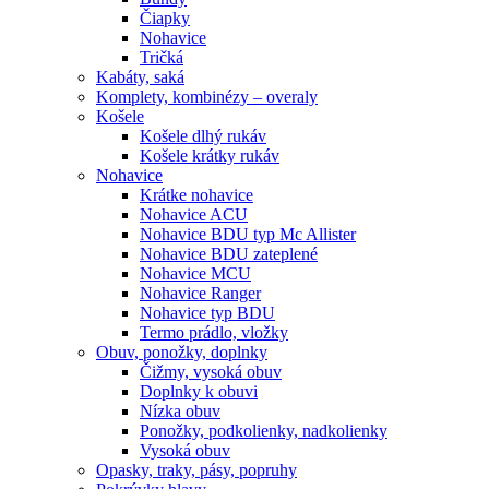
Čiapky
Nohavice
Tričká
Kabáty, saká
Komplety, kombinézy – overaly
Košele
Košele dlhý rukáv
Košele krátky rukáv
Nohavice
Krátke nohavice
Nohavice ACU
Nohavice BDU typ Mc Allister
Nohavice BDU zateplené
Nohavice MCU
Nohavice Ranger
Nohavice typ BDU
Termo prádlo, vložky
Obuv, ponožky, doplnky
Čižmy, vysoká obuv
Doplnky k obuvi
Nízka obuv
Ponožky, podkolienky, nadkolienky
Vysoká obuv
Opasky, traky, pásy, popruhy