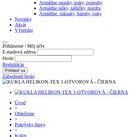
Armádne opasky, traky, popruhy
Armádne tašky, taštičky, puzdra
Armádne. ruksaky, batohy, vaky
Novinky
Akcie
Výpredaj
Prihlásenie / Môj účet
E-mailová adresa
Heslo
Registrácia
Zabudnuté heslo
Úvod
>
Oblečenie
>
Pokrývky hlavy
>
Kukly