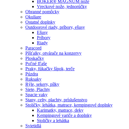
BÖKER® MAGNUM nože
Vreckové nože, jednorúčky
Obranné pomôcky
Okuliare
Ostatné doplnky
Outdoorové riady, príbory, ešusy
Ešusy
Príbory
Riady
Paracord
Píšťalky, otvárače na konzervy
Ploskačky
Poľné fľaše
Praky, fúkačky šípok, terče
Púzdra
Ruksaky
Rýle, sekery, pílky
Siete, Plachty
Spacie vaky
Stany, celty, plachty, príslušenstvo
Stoličky, lehátka, matrace, kempingové doplnky
Karimatky, matrace, deky
Kempingové variče a doplnky
Stoličky a lehátka
Svietidlá