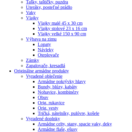
Tašky, taštičky, puzdra
Uteráky, posteľné prádlo
Vaky
Vlajky
Vlajky malé 45 x 30 cm
Vlajky stolové 23 x 16 cm
Vlajky velké 150 x 90 cm
Výbava na zimu
Lopaty
Návleky
Oteplovače
Zámky
Zapalovače, kresadlá
Originálne armádne produkty
Vyradené oblečenie
Armádne pokrývky hlavy
Bundy, blúzy, kabáty
Nohavice, kombinézy
Obuv
Orig. rukavice
Orig. vesty
Tričká, nátelníky, pulóvre, košele
Vyradené doplnky
Armádne celty, stany, spacie vaky, deky
Armádne flaše, ešusy