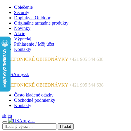
Oblečenie
Security
Doplnky a Outdoor
Originálne armádne produkty
Novinky
Akcie
Výpredaj
Prihlásenie / Môj účet
Kontakty
TELEFONICKÉ OBJEDNÁVKY
+421 905 544 638
TELEFONICKÉ OBJEDNÁVKY
+421 905 544 638
Často kladené otázky
Obchodné podmienky
Kontakty
sk
en
Hľadať