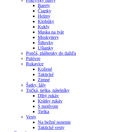
Pokrývky hlavy
Barety
Čiapky
Helmy
Klobúky
Kukly
Maska na tvár
Moskytiery
Šiltovky
Ušianky
Pončá, pláštenky do dažďa
Pulóvre
Rukavice
Kožené
Taktické
Zimné
Šatky, šály
Tričká, tielka, nátelníky
Dlhý rukáv
Krátky rukáv
S motívom
Tielka
Vesty
Na bežné nosenie
Taktické vesty