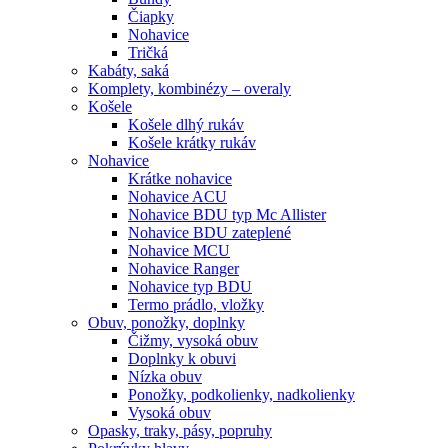
Čiapky
Nohavice
Tričká
Kabáty, saká
Komplety, kombinézy – overaly
Košele
Košele dlhý rukáv
Košele krátky rukáv
Nohavice
Krátke nohavice
Nohavice ACU
Nohavice BDU typ Mc Allister
Nohavice BDU zateplené
Nohavice MCU
Nohavice Ranger
Nohavice typ BDU
Termo prádlo, vložky
Obuv, ponožky, doplnky
Čižmy, vysoká obuv
Doplnky k obuvi
Nízka obuv
Ponožky, podkolienky, nadkolienky
Vysoká obuv
Opasky, traky, pásy, popruhy