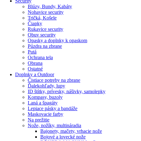
Security
Blúzy, Bundy, Kabáty
Nohavice security
Tričká, Košele
Čiapky
Rukavice security
Obuv security
Opasky a doplnky k opaskom
Púzdra na zbrane
Putá
Ochrana tela
Obrana
Ostatné
Doplnky a Outdoor
Čistiace potreby na zbrane
Ďalekohľady, lupy
ID štítky, prívesky, nášivky, samolepky
Kompasy, buzoly
Laná a špagáty
Lepiace pásky a bandáže
Maskovacie farby
Na prežitie
Nože, nožíky, multináradia
Bajonety, mačety, vrhacie nože
Bojové a lovecké nože