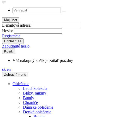
Môj účet
E-mailová adresa:
Heslo:
Registrácia
Zabudnuté heslo
Košík
Váš nákupný košík je zatiaľ prázdny
sk
en
Zobraziť menu
Oblečenie
Letná kolekcia
Blúzy, mikiny
Bundy
Chrániče
Dámske oblečenie
Detské oblečenie
Bundy