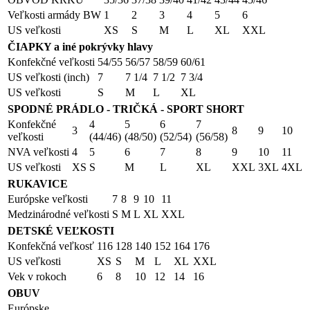
Veľkosti armády BW
1
2
3
4
5
6
US veľkosti
XS
S
M
L
XL
XXL
ČIAPKY a iné pokrývky hlavy
Konfekčné veľkosti
54/55
56/57
58/59
60/61
US veľkosti (inch)
7
7 1/4
7 1/2
7 3/4
US veľkosti
S
M
L
XL
SPODNÉ PRÁDLO - TRIČKÁ - SPORT SHORT
Konfekčné
4
5
6
7
3
8
9
10
veľkosti
(44/46)
(48/50)
(52/54)
(56/58)
NVA veľkosti
4
5
6
7
8
9
10
11
US veľkosti
XS
S
M
L
XL
XXL
3XL
4XL
RUKAVICE
Európske veľkosti
7
8
9
10
11
Medzinárodné veľkosti
S
M
L
XL
XXL
DETSKÉ VEĽKOSTI
Konfekčná veľkosť
116
128
140
152
164
176
US veľkosti
XS
S
M
L
XL
XXL
Vek v rokoch
6
8
10
12
14
16
OBUV
Európske