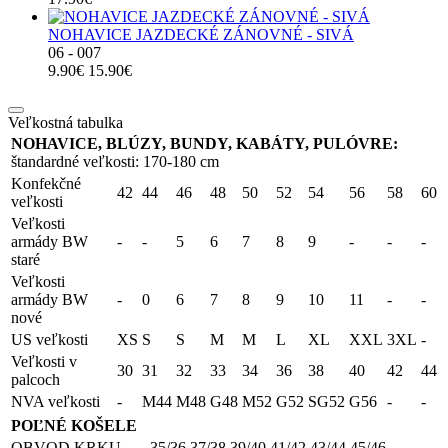
NOHAVICE JAZDECKÉ ZÁNOVNÉ - SIVÁ
06 - 007
9.90€
15.90€
Veľkostná tabulka
NOHAVICE, BLÚZY, BUNDY, KABÁTY, PULÓVRE:
štandardné veľkosti: 170-180 cm
Konfekčné
42
44
46
48
50
52
54
56
58
60
veľkosti
Veľkosti
armády BW
-
-
5
6
7
8
9
-
-
-
staré
Veľkosti
armády BW
-
0
6
7
8
9
10
11
-
-
nové
US veľkosti
XS
S
S
M
M
L
XL
XXL
3XL
-
Veľkosti v
30
31
32
33
34
36
38
40
42
44
palcoch
NVA veľkosti
-
M44
M48
G48
M52
G52
SG52
G56
-
-
POĽNÉ KOŠELE
OBVOD KRKU
35/36
37/38
39/40
41/42
43/44
45/46