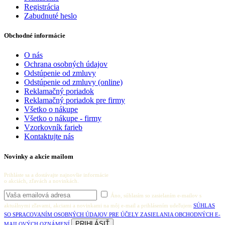
Registrácia
Zabudnuté heslo
Obchodné informácie
O nás
Ochrana osobných údajov
Odstúpenie od zmluvy
Odstúpenie od zmluvy (online)
Reklamačný poriadok
Reklamačný poriadok pre firmy
Všetko o nákupe
Všetko o nákupe - firmy
Vzorkovník farieb
Kontaktujte nás
Novinky a akcie mailom
Prihláste sa a dostávajte najnovšie informácie
o akciách, zľavách a novinkách.
Áno, súhlasím so zasielaním e-mailov s
aktuálnymi zľavami, akciami a novinkami na môj e-mail a prihlásením udeľujem
SÚHLAS
SO SPRACOVANÍM OSOBNÝCH ÚDAJOV PRE ÚČELY ZASIELANIA OBCHODNÝCH E-
MAILOVÝCH OZNÁMENÍ