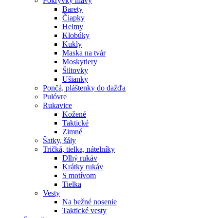
Pokrývky hlavy
Barety
Čiapky
Helmy
Klobúky
Kukly
Maska na tvár
Moskytiery
Šiltovky
Ušianky
Pončá, pláštenky do dažďa
Pulóvre
Rukavice
Kožené
Taktické
Zimné
Šatky, šály
Tričká, tielka, nátelníky
Dlhý rukáv
Krátky rukáv
S motívom
Tielka
Vesty
Na bežné nosenie
Taktické vesty