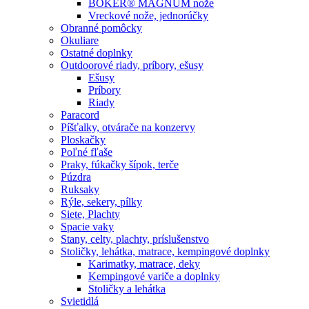
BÖKER® MAGNUM nože
Vreckové nože, jednorúčky
Obranné pomôcky
Okuliare
Ostatné doplnky
Outdoorové riady, príbory, ešusy
Ešusy
Príbory
Riady
Paracord
Píšťalky, otvárače na konzervy
Ploskačky
Poľné fľaše
Praky, fúkačky šípok, terče
Púzdra
Ruksaky
Rýle, sekery, pílky
Siete, Plachty
Spacie vaky
Stany, celty, plachty, príslušenstvo
Stoličky, lehátka, matrace, kempingové doplnky
Karimatky, matrace, deky
Kempingové variče a doplnky
Stoličky a lehátka
Svietidlá