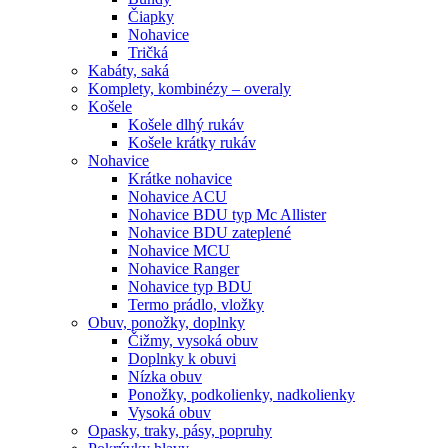
Čiapky
Nohavice
Tričká
Kabáty, saká
Komplety, kombinézy – overaly
Košele
Košele dlhý rukáv
Košele krátky rukáv
Nohavice
Krátke nohavice
Nohavice ACU
Nohavice BDU typ Mc Allister
Nohavice BDU zateplené
Nohavice MCU
Nohavice Ranger
Nohavice typ BDU
Termo prádlo, vložky
Obuv, ponožky, doplnky
Čižmy, vysoká obuv
Doplnky k obuvi
Nízka obuv
Ponožky, podkolienky, nadkolienky
Vysoká obuv
Opasky, traky, pásy, popruhy