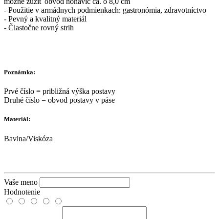
možné zúžiť obvod nohavíc ca. o 8,0 cm
- Použitie v armádnych podmienkach: gastronómia, zdravotníctvo
- Pevný a kvalitný materiál
- Čiastočne rovný strih
Poznámka:
Prvé číslo = približná výška postavy
Druhé číslo = obvod postavy v páse
Materiál:
Bavlna/Viskóza
Vaše meno
Hodnotenie