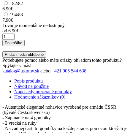
182/82
6.90€
194/88
7.90€
Tovar je momentálne nedostupný
od
6.90€
Do košíka
Pridať medzi obľúbené
Potrebujete pomoc alebo máte otázky ohľadom tohto produktu?
Spýtajte sa nás!
katalog@usarmy.sk
alebo
+421 905 544 638
Popis produktu
Návod na použitie
Naposledy prezerané produkty
Hodnotenie zákazníkov (0)
- Autentické elegantné nohavice vyrobené pre armádu ČSSR
(bývalé Československo)
- Zapínanie na 4 gombíky
- 2 vrecká na ruky
- Na zadnej časti tri gombíky na každej strane, pomocou ktorých je