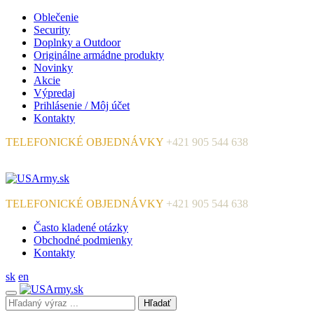
Oblečenie
Security
Doplnky a Outdoor
Originálne armádne produkty
Novinky
Akcie
Výpredaj
Prihlásenie / Môj účet
Kontakty
TELEFONICKÉ OBJEDNÁVKY
+421 905 544 638
TELEFONICKÉ OBJEDNÁVKY
+421 905 544 638
Často kladené otázky
Obchodné podmienky
Kontakty
sk
en
Hľadať