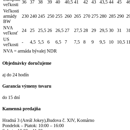
36
37
38
39
40
40,5
41
42
43
43,5
44
45
4
veľkosti
Veľkosti
armády
230
240
245
250
255
260
265
270
275
280
285
290
2
BW
NVA
24
25
25,5
26
26,5
27
27,5
28
29
29,5
30
31
3
veľkosť
US
-
4,5
5,5
6
6,5
7
7,5
8
9
9,5
10
10,5
1
veľkosti
NVA = armáda bývalej NDR
Objednávky doručujeme
aj do 24 hodín
Garancia výmeny tovaru
do 15 dní
Kamenná predajňa
Hradná 3 (Areál Jokey),Budova č. XIV, Komárno
Pondelok – Piatok: 10:00 – 16:00