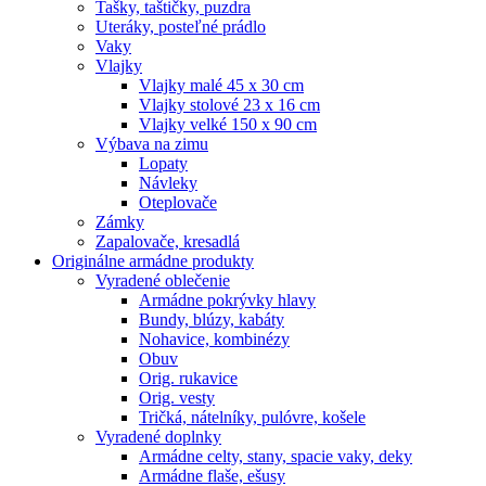
Tašky, taštičky, puzdra
Uteráky, posteľné prádlo
Vaky
Vlajky
Vlajky malé 45 x 30 cm
Vlajky stolové 23 x 16 cm
Vlajky velké 150 x 90 cm
Výbava na zimu
Lopaty
Návleky
Oteplovače
Zámky
Zapalovače, kresadlá
Originálne armádne produkty
Vyradené oblečenie
Armádne pokrývky hlavy
Bundy, blúzy, kabáty
Nohavice, kombinézy
Obuv
Orig. rukavice
Orig. vesty
Tričká, nátelníky, pulóvre, košele
Vyradené doplnky
Armádne celty, stany, spacie vaky, deky
Armádne flaše, ešusy