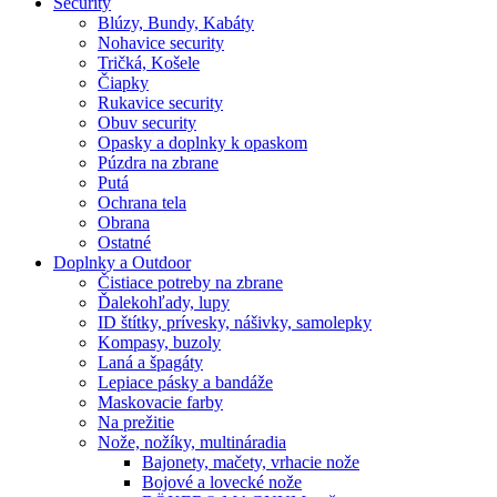
Security
Blúzy, Bundy, Kabáty
Nohavice security
Tričká, Košele
Čiapky
Rukavice security
Obuv security
Opasky a doplnky k opaskom
Púzdra na zbrane
Putá
Ochrana tela
Obrana
Ostatné
Doplnky a Outdoor
Čistiace potreby na zbrane
Ďalekohľady, lupy
ID štítky, prívesky, nášivky, samolepky
Kompasy, buzoly
Laná a špagáty
Lepiace pásky a bandáže
Maskovacie farby
Na prežitie
Nože, nožíky, multináradia
Bajonety, mačety, vrhacie nože
Bojové a lovecké nože