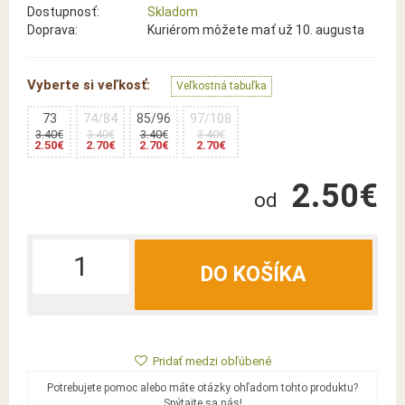
Dostupnosť:
Skladom
Doprava:
Kuriérom môžete mať už 10. augusta
Vyberte si veľkosť:
Veľkostná tabuľka
73
74/84
85/96
97/108
3.40€
3.40€
3.40€
3.40€
2.50€
2.70€
2.70€
2.70€
2.50€
od
DO KOŠÍKA
Pridať medzi obľúbené
Potrebujete pomoc alebo máte otázky ohľadom tohto produktu?
Spýtajte sa nás!