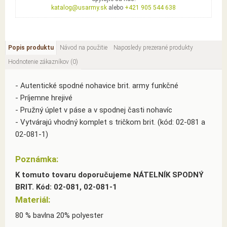
katalog@usarmy.sk
alebo
+421 905 544 638
Popis produktu
Návod na použitie
Naposledy prezerané produkty
Hodnotenie zákazníkov (0)
- Autentické spodné nohavice brit. army funkčné
- Príjemne hrejivé
- Pružný úplet v páse a v spodnej časti nohavíc
- Vytvárajú vhodný komplet s tričkom brit. (kód: 02-081 a
02-081-1)
Poznámka:
K tomuto tovaru doporučujeme NÁTELNÍK SPODNÝ
BRIT. Kód: 02-081, 02-081-1
Materiál:
80 % bavlna 20% polyester