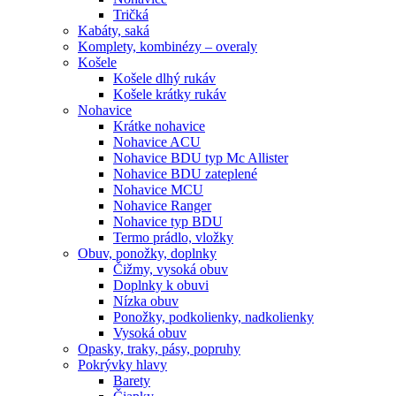
Tričká
Kabáty, saká
Komplety, kombinézy – overaly
Košele
Košele dlhý rukáv
Košele krátky rukáv
Nohavice
Krátke nohavice
Nohavice ACU
Nohavice BDU typ Mc Allister
Nohavice BDU zateplené
Nohavice MCU
Nohavice Ranger
Nohavice typ BDU
Termo prádlo, vložky
Obuv, ponožky, doplnky
Čižmy, vysoká obuv
Doplnky k obuvi
Nízka obuv
Ponožky, podkolienky, nadkolienky
Vysoká obuv
Opasky, traky, pásy, popruhy
Pokrývky hlavy
Barety