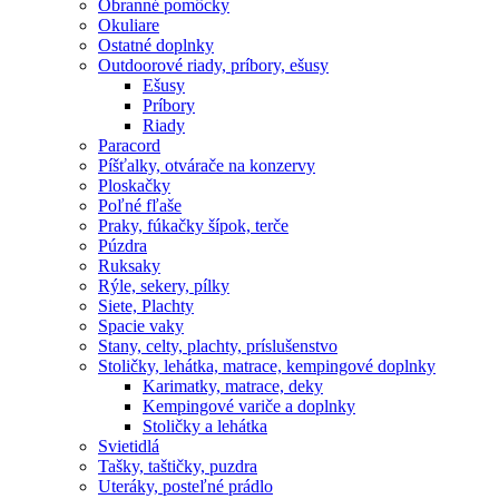
Obranné pomôcky
Okuliare
Ostatné doplnky
Outdoorové riady, príbory, ešusy
Ešusy
Príbory
Riady
Paracord
Píšťalky, otvárače na konzervy
Ploskačky
Poľné fľaše
Praky, fúkačky šípok, terče
Púzdra
Ruksaky
Rýle, sekery, pílky
Siete, Plachty
Spacie vaky
Stany, celty, plachty, príslušenstvo
Stoličky, lehátka, matrace, kempingové doplnky
Karimatky, matrace, deky
Kempingové variče a doplnky
Stoličky a lehátka
Svietidlá
Tašky, taštičky, puzdra
Uteráky, posteľné prádlo