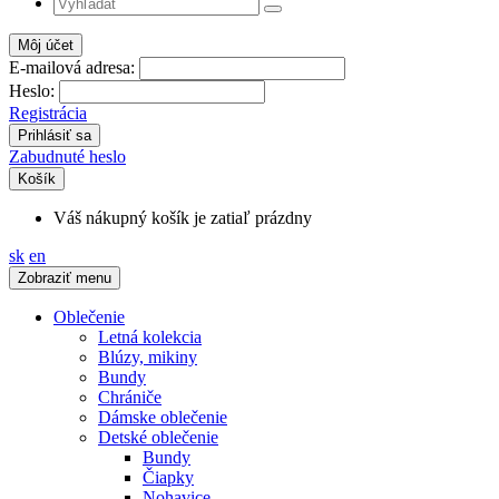
Môj účet
E-mailová adresa:
Heslo:
Registrácia
Zabudnuté heslo
Košík
Váš nákupný košík je zatiaľ prázdny
sk
en
Zobraziť menu
Oblečenie
Letná kolekcia
Blúzy, mikiny
Bundy
Chrániče
Dámske oblečenie
Detské oblečenie
Bundy
Čiapky
Nohavice