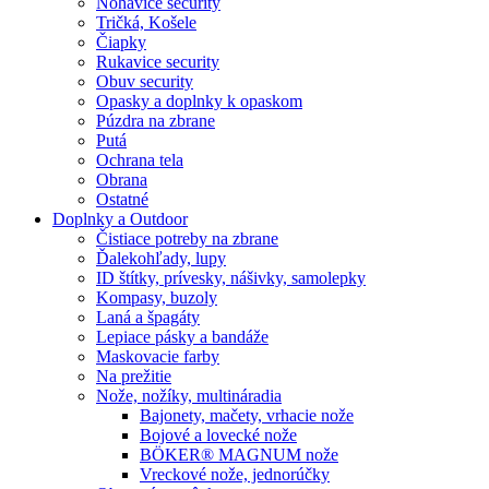
Nohavice security
Tričká, Košele
Čiapky
Rukavice security
Obuv security
Opasky a doplnky k opaskom
Púzdra na zbrane
Putá
Ochrana tela
Obrana
Ostatné
Doplnky a Outdoor
Čistiace potreby na zbrane
Ďalekohľady, lupy
ID štítky, prívesky, nášivky, samolepky
Kompasy, buzoly
Laná a špagáty
Lepiace pásky a bandáže
Maskovacie farby
Na prežitie
Nože, nožíky, multináradia
Bajonety, mačety, vrhacie nože
Bojové a lovecké nože
BÖKER® MAGNUM nože
Vreckové nože, jednorúčky