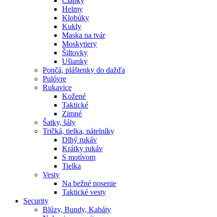
Čiapky
Helmy
Klobúky
Kukly
Maska na tvár
Moskytiery
Šiltovky
Ušianky
Pončá, pláštenky do dažďa
Pulóvre
Rukavice
Kožené
Taktické
Zimné
Šatky, šály
Tričká, tielka, nátelníky
Dlhý rukáv
Krátky rukáv
S motívom
Tielka
Vesty
Na bežné nosenie
Taktické vesty
Security
Blúzy, Bundy, Kabáty