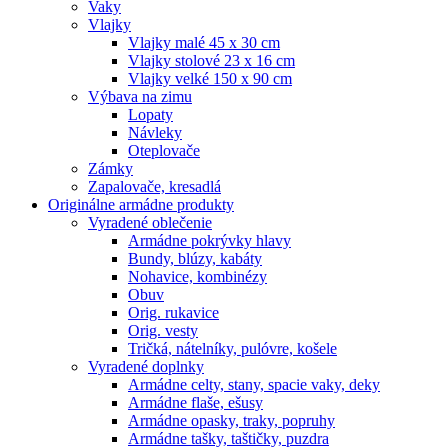
Vaky
Vlajky
Vlajky malé 45 x 30 cm
Vlajky stolové 23 x 16 cm
Vlajky velké 150 x 90 cm
Výbava na zimu
Lopaty
Návleky
Oteplovače
Zámky
Zapalovače, kresadlá
Originálne armádne produkty
Vyradené oblečenie
Armádne pokrývky hlavy
Bundy, blúzy, kabáty
Nohavice, kombinézy
Obuv
Orig. rukavice
Orig. vesty
Tričká, nátelníky, pulóvre, košele
Vyradené doplnky
Armádne celty, stany, spacie vaky, deky
Armádne flaše, ešusy
Armádne opasky, traky, popruhy
Armádne tašky, taštičky, puzdra