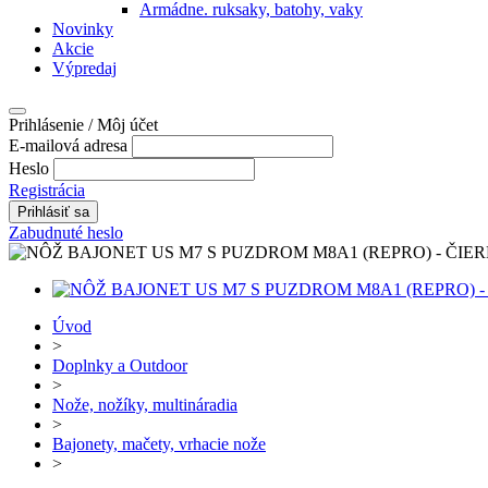
Armádne. ruksaky, batohy, vaky
Novinky
Akcie
Výpredaj
Prihlásenie / Môj účet
E-mailová adresa
Heslo
Registrácia
Zabudnuté heslo
Úvod
>
Doplnky a Outdoor
>
Nože, nožíky, multináradia
>
Bajonety, mačety, vrhacie nože
>