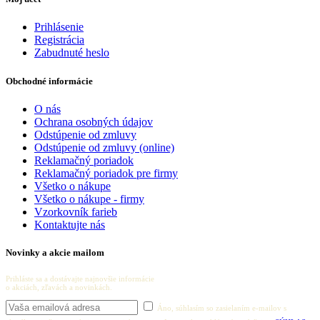
Prihlásenie
Registrácia
Zabudnuté heslo
Obchodné informácie
O nás
Ochrana osobných údajov
Odstúpenie od zmluvy
Odstúpenie od zmluvy (online)
Reklamačný poriadok
Reklamačný poriadok pre firmy
Všetko o nákupe
Všetko o nákupe - firmy
Vzorkovník farieb
Kontaktujte nás
Novinky a akcie mailom
Prihláste sa a dostávajte najnovšie informácie
o akciách, zľavách a novinkách.
Áno, súhlasím so zasielaním e-mailov s