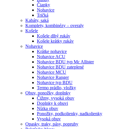
Čiapky
Nohavice
Tričká
Kabáty, saká
Komplety, kombinézy – overaly
Košele
Košele dlhý rukáv
Košele krátky rukáv
Nohavice
Krátke nohavice
Nohavice ACU
Nohavice BDU typ Mc Allister
Nohavice BDU zateplené
Nohavice MCU
Nohavice Ranger
Nohavice typ BDU
Termo prádlo, vložky
Obuv, ponožky, doplnky
Čižmy, vysoká obuv
Doplnky k obuvi
Nízka obuv
Ponožky, podkolienky, nadkolienky
Vysoká obuv
Opasky, traky, pásy, popruhy