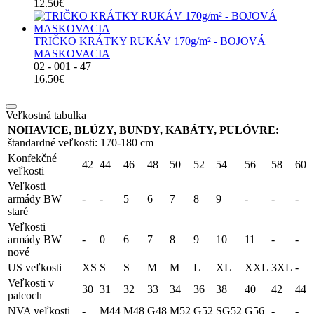
12.50€
TRIČKO KRÁTKY RUKÁV 170g/m² - BOJOVÁ
MASKOVACIA
02 - 001 - 47
16.50€
Veľkostná tabulka
NOHAVICE, BLÚZY, BUNDY, KABÁTY, PULÓVRE:
štandardné veľkosti: 170-180 cm
Konfekčné
42
44
46
48
50
52
54
56
58
60
veľkosti
Veľkosti
armády BW
-
-
5
6
7
8
9
-
-
-
staré
Veľkosti
armády BW
-
0
6
7
8
9
10
11
-
-
nové
US veľkosti
XS
S
S
M
M
L
XL
XXL
3XL
-
Veľkosti v
30
31
32
33
34
36
38
40
42
44
palcoch
NVA veľkosti
-
M44
M48
G48
M52
G52
SG52
G56
-
-