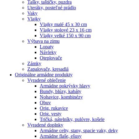
Tašky, taštičky, puzdra
Uteráky, posteľné prádlo
Vaky
Vlajky
Vlajky malé 45 x 30 cm
Vlajky stolové 23 x 16 cm
Vlajky velké 150 x 90 cm
Výbava na zimu
Lopaty
Návleky
Oteplovače
Zámky
Zapalovače, kresadlá
Originálne armádne produkty
Vyradené oblečenie
Armádne pokrývky hlavy
Bundy, blúzy, kabáty
Nohavice, kombinézy
Obuv
Orig. rukavice
Orig. vesty
Tričká, nátelníky, pulóvre, košele
Vyradené doplnky
Armádne celty, stany, spacie vaky, deky
Armádne flaše, ešusy