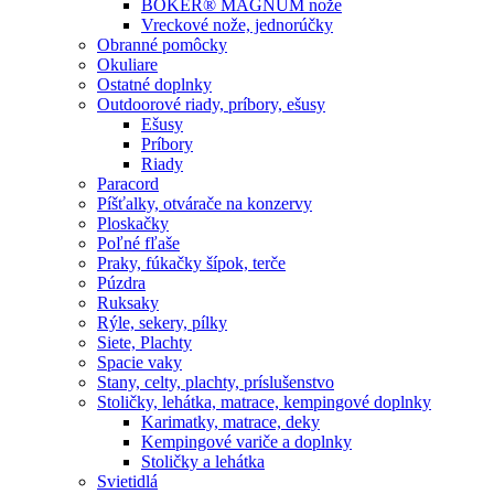
BÖKER® MAGNUM nože
Vreckové nože, jednorúčky
Obranné pomôcky
Okuliare
Ostatné doplnky
Outdoorové riady, príbory, ešusy
Ešusy
Príbory
Riady
Paracord
Píšťalky, otvárače na konzervy
Ploskačky
Poľné fľaše
Praky, fúkačky šípok, terče
Púzdra
Ruksaky
Rýle, sekery, pílky
Siete, Plachty
Spacie vaky
Stany, celty, plachty, príslušenstvo
Stoličky, lehátka, matrace, kempingové doplnky
Karimatky, matrace, deky
Kempingové variče a doplnky
Stoličky a lehátka
Svietidlá