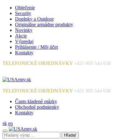
Oblečenie
Security
Doplnky a Outdoor
Originálne armádne produkty
Novinky
Akcie
Výpredaj
Prihlásenie / Môj účet
Kontakty
TELEFONICKÉ OBJEDNÁVKY
+421 905 544 638
TELEFONICKÉ OBJEDNÁVKY
+421 905 544 638
Často kladené otázky
Obchodné podmienky
Kontakty
sk
en
Hľadať