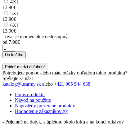
4XL
13.90€
5XL
13.90€
6XL
13.90€
Tovar je momentálne nedostupný
od
7.90€
Do košíka
Pridať medzi obľúbené
Potrebujete pomoc alebo máte otázky ohľadom tohto produktu?
Spýtajte sa nás!
katalog@usarmy.sk
alebo
+421 905 544 638
Popis produktu
Návod na použitie
Naposledy prezerané produkty
Hodnotenie zákazníkov (0)
- Príjemné na dotyk, s úpletom okolo krku a na konci rukávov