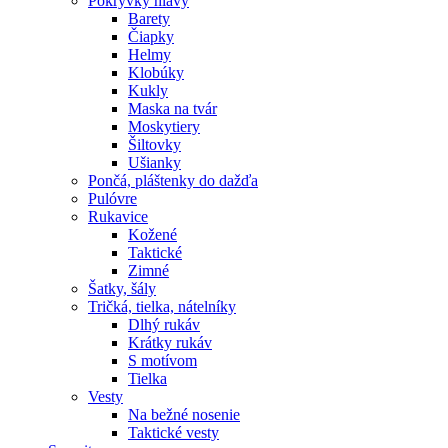
Pokrývky hlavy
Barety
Čiapky
Helmy
Klobúky
Kukly
Maska na tvár
Moskytiery
Šiltovky
Ušianky
Pončá, pláštenky do dažďa
Pulóvre
Rukavice
Kožené
Taktické
Zimné
Šatky, šály
Tričká, tielka, nátelníky
Dlhý rukáv
Krátky rukáv
S motívom
Tielka
Vesty
Na bežné nosenie
Taktické vesty