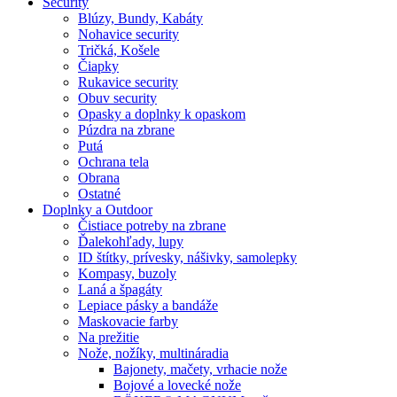
Security
Blúzy, Bundy, Kabáty
Nohavice security
Tričká, Košele
Čiapky
Rukavice security
Obuv security
Opasky a doplnky k opaskom
Púzdra na zbrane
Putá
Ochrana tela
Obrana
Ostatné
Doplnky a Outdoor
Čistiace potreby na zbrane
Ďalekohľady, lupy
ID štítky, prívesky, nášivky, samolepky
Kompasy, buzoly
Laná a špagáty
Lepiace pásky a bandáže
Maskovacie farby
Na prežitie
Nože, nožíky, multináradia
Bajonety, mačety, vrhacie nože
Bojové a lovecké nože