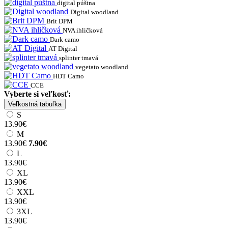
digital púštna
Digital woodland
Brit DPM
NVA ihličková
Dark camo
AT Digital
splinter tmavá
vegetato woodland
HDT Camo
CCE
Vyberte si veľkosť:
Veľkostná tabuľka
S
13.90€
M
13.90€
7.90€
L
13.90€
XL
13.90€
XXL
13.90€
3XL
13.90€