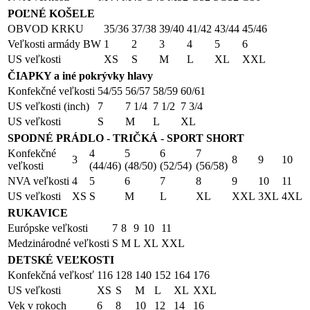
POĽNÉ KOŠELE
OBVOD KRKU
35/36
37/38
39/40
41/42
43/44
45/46
Veľkosti armády BW
1
2
3
4
5
6
US veľkosti
XS
S
M
L
XL
XXL
ČIAPKY a iné pokrývky hlavy
Konfekčné veľkosti
54/55
56/57
58/59
60/61
US veľkosti (inch)
7
7 1/4
7 1/2
7 3/4
US veľkosti
S
M
L
XL
SPODNÉ PRÁDLO - TRIČKÁ - SPORT SHORT
Konfekčné
4
5
6
7
3
8
9
10
veľkosti
(44/46)
(48/50)
(52/54)
(56/58)
NVA veľkosti
4
5
6
7
8
9
10
11
US veľkosti
XS
S
M
L
XL
XXL
3XL
4XL
RUKAVICE
Európske veľkosti
7
8
9
10
11
Medzinárodné veľkosti
S
M
L
XL
XXL
DETSKÉ VEĽKOSTI
Konfekčná veľkosť
116
128
140
152
164
176
US veľkosti
XS
S
M
L
XL
XXL
Vek v rokoch
6
8
10
12
14
16