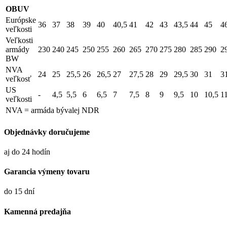
OBUV
Európske
36
37
38
39
40
40,5
41
42
43
43,5
44
45
4
veľkosti
Veľkosti
armády
230
240
245
250
255
260
265
270
275
280
285
290
2
BW
NVA
24
25
25,5
26
26,5
27
27,5
28
29
29,5
30
31
3
veľkosť
US
-
4,5
5,5
6
6,5
7
7,5
8
9
9,5
10
10,5
1
veľkosti
NVA = armáda bývalej NDR
Objednávky doručujeme
aj do 24 hodín
Garancia výmeny tovaru
do 15 dní
Kamenná predajňa