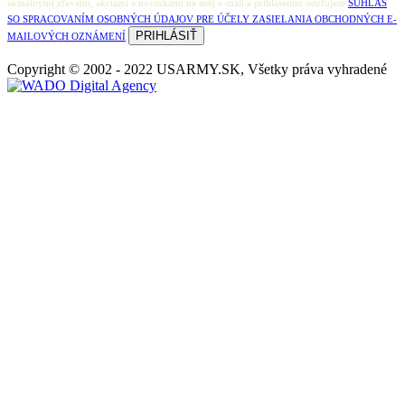
aktuálnymi zľavami, akciami a novinkami na môj e-mail a prihlásením udeľujem
SÚHLAS
SO SPRACOVANÍM OSOBNÝCH ÚDAJOV PRE ÚČELY ZASIELANIA OBCHODNÝCH E-
MAILOVÝCH OZNÁMENÍ
Copyright © 2002 - 2022 USARMY.SK, Všetky práva vyhradené