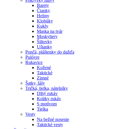
Pokrývky hlavy
Barety
Čiapky
Helmy
Klobúky
Kukly
Maska na tvár
Moskytiery
Šiltovky
Ušianky
Pončá, pláštenky do dažďa
Pulóvre
Rukavice
Kožené
Taktické
Zimné
Šatky, šály
Tričká, tielka, nátelníky
Dlhý rukáv
Krátky rukáv
S motívom
Tielka
Vesty
Na bežné nosenie
Taktické vesty