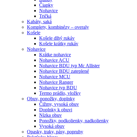
Čiapky
Nohavice
Tričká
Kabáty, saká
Komplety, kombinézy – overaly
Košele
Košele dlhý rukáv
Košele krátky rukáv
Nohavice
Krátke nohavice
Nohavice ACU
Nohavice BDU typ Mc Allister
Nohavice BDU zateplené
Nohavice MCU
Nohavice Ranger
Nohavice typ BDU
Termo prádlo, vložky
Obuv, ponožky, doplnky
Čižmy, vysoká obuv
Doplnky k obuvi
Nízka obuv
Ponožky, podkolienky, nadkolienky
Vysoká obuv
Opasky, traky, pásy, popruhy