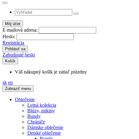
Môj účet
E-mailová adresa:
Heslo:
Registrácia
Zabudnuté heslo
Košík
Váš nákupný košík je zatiaľ prázdny
sk
en
Zobraziť menu
Oblečenie
Letná kolekcia
Blúzy, mikiny
Bundy
Chrániče
Dámske oblečenie
Detské oblečenie
Bundy