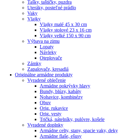
Tašky, taštičky, puzdra
Uteráky, posteľné prádlo
Vaky
Vlajky
Vlajky malé 45 x 30 cm
Vlajky stolové 23 x 16 cm
Vlajky velké 150 x 90 cm
Výbava na zimu
Lopaty
Návleky
Oteplovače
Zámky
Zapalovače, kresadlá
Originálne armádne produkty
Vyradené oblečenie
Armádne pokrývky hlavy
Bundy, blúzy, kabáty
Nohavice, kombinézy
Obuv
Orig. rukavice
Orig. vesty
Tričká, nátelníky, pulóvre, košele
Vyradené doplnky
Armádne celty, stany, spacie vaky, deky
Armádne flaše, ešusy