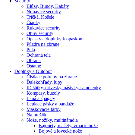
Security
Blúzy, Bundy, Kabáty
Nohavice security
Tričká, Košele
Čiapky
Rukavice security
Obuv security
Opasky a doplnky k opaskom
Púzdra na zbrane
Putá
Ochrana tela
Obrana
Ostatné
Doplnky a Outdoor
Čistiace potreby na zbrane
Ďalekohľady, lupy
ID štítky, prívesky, nášivky, samolepky
Kompasy, buzoly
Laná a špagáty
Lepiace pásky a bandáže
Maskovacie farby
Na prežitie
Nože, nožíky, multináradia
Bajonety, mačety, vrhacie nože
Bojové a lovecké nože