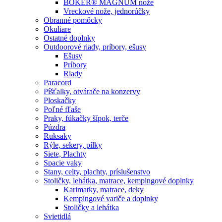
BÖKER® MAGNUM nože
Vreckové nože, jednorúčky
Obranné pomôcky
Okuliare
Ostatné doplnky
Outdoorové riady, príbory, ešusy
Ešusy
Príbory
Riady
Paracord
Píšťalky, otvárače na konzervy
Ploskačky
Poľné fľaše
Praky, fúkačky šípok, terče
Púzdra
Ruksaky
Rýle, sekery, pílky
Siete, Plachty
Spacie vaky
Stany, celty, plachty, príslušenstvo
Stoličky, lehátka, matrace, kempingové doplnky
Karimatky, matrace, deky
Kempingové variče a doplnky
Stoličky a lehátka
Svietidlá