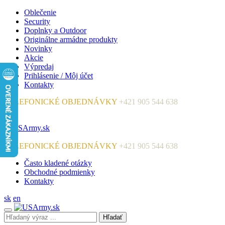
Oblečenie
Security
Doplnky a Outdoor
Originálne armádne produkty
Novinky
Akcie
Výpredaj
Prihlásenie / Môj účet
Kontakty
TELEFONICKÉ OBJEDNÁVKY
+421 905 544 638
TELEFONICKÉ OBJEDNÁVKY
+421 905 544 638
Často kladené otázky
Obchodné podmienky
Kontakty
sk
en
Hľadať