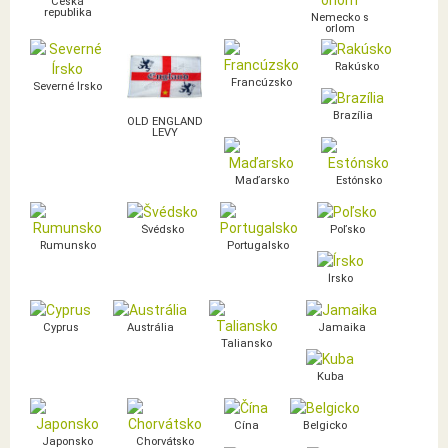
Česká
republika
Nemecko s
orlom
Rakúsko
Francúzsko
Severné Írsko
Brazília
OLD ENGLAND
LEVY
Maďarsko
Estónsko
Švédsko
Poľsko
Rumunsko
Portugalsko
Írsko
Cyprus
Austrália
Jamaika
Taliansko
Kuba
Čína
Belgicko
Japonsko
Chorvátsko