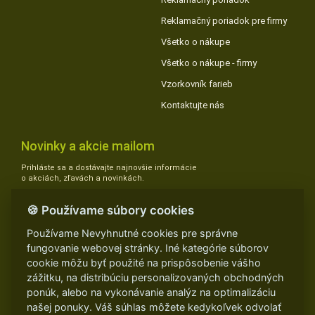
Reklamačný poriadok pre firmy
Všetko o nákupe
Všetko o nákupe - firmy
Vzorkovník farieb
Kontaktujte nás
Novinky a akcie mailom
Prihláste sa a dostávajte najnovšie informácie
o akciách, zľavách a novinkách.
🍪 Používame súbory cookies
Áno, súhlasím so zasielaním e-mailov s aktuálnymi zľavami,
Používame Nevyhnutné cookies pre správne
akciami a novinkami na môj e-mail a prihlásením udeľujem
SÚHLAS SO
fungovanie webovej stránky. Iné kategórie súborov
SPRACOVANÍM OSOBNÝCH ÚDAJOV PRE ÚČELY ZASIELANIA
cookie môžu byť použité na prispôsobenie vášho
OBCHODNÝCH E-MAILOVÝCH OZNÁMENÍ
zážitku, na distribúciu personalizovaných obchodných
ponúk, alebo na vykonávanie analýz na optimalizáciu
našej ponuky. Váš súhlas môžete kedykoľvek odvolať