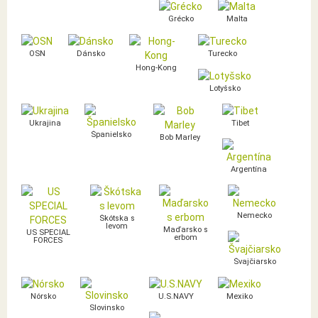
Grécko
Malta
OSN
Dánsko
Turecko
Hong-Kong
Lotyšsko
Ukrajina
Tibet
Španielsko
Bob Marley
Argentína
Nemecko
Škótska s
levom
Maďarsko s
US SPECIAL
erbom
FORCES
Švajčiarsko
Nórsko
U.S.NAVY
Mexiko
Slovinsko