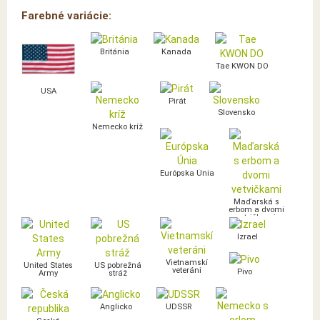
Farebné variácie:
Británia
Kanada
Tae KWON DO
USA
Pirát
Slovensko
Nemecko kríž
Európska Únia
Maďarská s
erbom a dvomi
vetvičkami
Izrael
Vietnamskí
United States
US pobrežná
veteráni
Pivo
Army
stráž
Anglicko
UDSSR