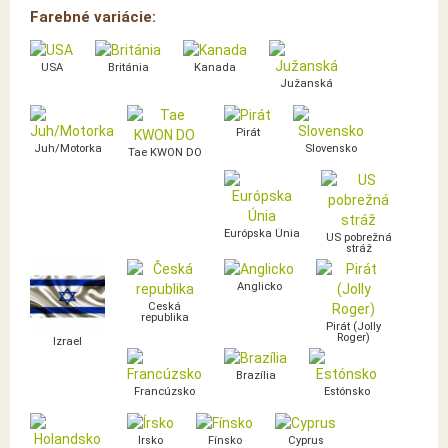
Farebné variácie:
USA
Británia
Kanada
Južanská
Pirát
Juh/Motorka
Slovensko
Tae KWON DO
Európska Únia
US pobrežná
stráž
Anglicko
Česká
republika
Pirát (Jolly
Roger)
Izrael
Brazília
Francúzsko
Estónsko
Írsko
Fínsko
Cyprus