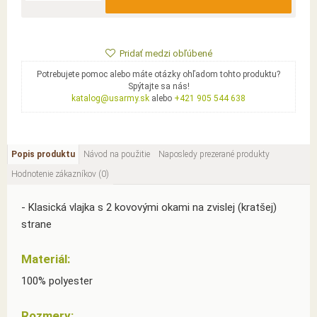
Pridať medzi obľúbené
Potrebujete pomoc alebo máte otázky ohľadom tohto produktu?
Spýtajte sa nás!
katalog@usarmy.sk
alebo
+421 905 544 638
Popis produktu
Návod na použitie
Naposledy prezerané produkty
Hodnotenie zákazníkov (0)
- Klasická vlajka s 2 kovovými okami na zvislej (kratšej)
strane
Materiál:
100% polyester
Rozmery: