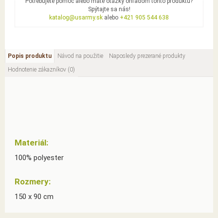
Potrebujete pomoc alebo máte otázky ohľadom tohto produktu?
Spýtajte sa nás!
katalog@usarmy.sk
alebo
+421 905 544 638
Popis produktu
Návod na použitie
Naposledy prezerané produkty
Hodnotenie zákazníkov (0)
Materiál:
100% polyester
Rozmery:
150 x 90 cm