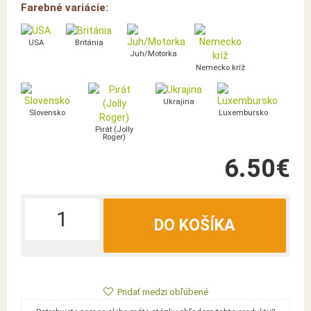
Farebné variácie:
USA
Británia
Juh/Motorka
Nemecko kríž
Ukrajina
Slovensko
Luxembursko
Pirát (Jolly
Roger)
6.50€
DO KOŠÍKA
Pridať medzi obľúbené